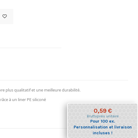
plus qualitatif et une meilleure durabilité.
ce à un liner PE siliconé
0,59 €
Bruttopreis
unitaire
Pour 100 ex.
Personnalisation et livraison
incluses !