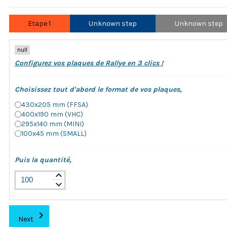
Etape 1
Unknown step
Unknown step
null
Configurez vos plaques de Rallye en 3 clics !
Choisissez tout d'abord le format de vos plaques,
430x205 mm (FFSA)
400x190 mm (VHC)
295x140 mm (MINI)
100x45 mm (SMALL)
Puis la quantité,
keyboard_arrow_up
keyboard_arrow_down
chevron_right
Next