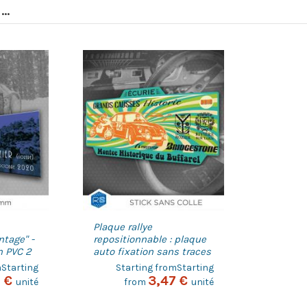
..
Plaque rallye
ntage" -
repositionnable : plaque
n PVC 2
auto fixation sans traces
mStarting
Starting fromStarting
7 €
3,47 €
unité
from
unité