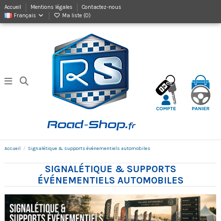
Accueil
Mentions légales
Contactez-nous
Français
Ma liste (
0
)
Accueil
Signalétique & supports événementiels automobiles
SIGNALÉTIQUE & SUPPORTS
ÉVÉNEMENTIELS AUTOMOBILES