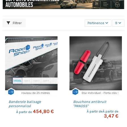
FIltrer
Pertinence
9
Banderole balisage
Bouchons antibruit
personnalisé
"PANOSS"
454,80 €
À partir deÀ partir de
À partir de
3,47 €